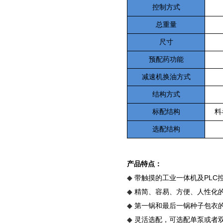
控制方式
总重量
尺寸
预配药功能
减速机换油方式
结构方式
标配结构
料
选配结构
产品特点：
带触摸的工业一体机及PLC
◆
精简、容易、方便、人性化
◆
第一锅和最后一锅种子包衣
◆
灵活选配，可选配单泵或者
◆