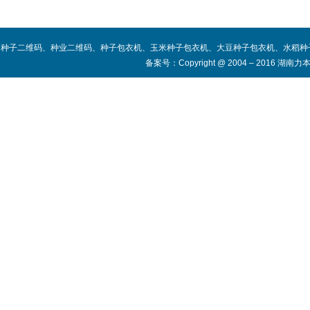
种子二维码、种业二维码、种子包衣机、玉米种子包衣机、大豆种子包衣机、水稻种
备案号：
Copyright @ 2004 – 2016 湖南