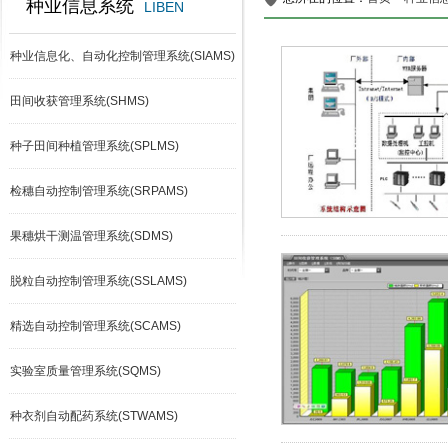
种业信息系统
LIBEN
种业信息化、自动化控制管理系统(SIAMS)
田间收获管理系统(SHMS)
种子田间种植管理系统(SPLMS)
检穗自动控制管理系统(SRPAMS)
果穗烘干测温管理系统(SDMS)
脱粒自动控制管理系统(SSLAMS)
精选自动控制管理系统(SCAMS)
实验室质量管理系统(SQMS)
种衣剂自动配药系统(STWAMS)