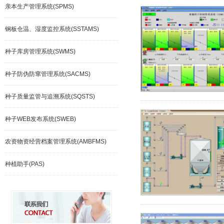
亲本生产管理系统(SPMS)
钢板仓温、湿度监控系统(SSTAMS)
种子库房管理系统(SWMS)
种子防伪防窜管理系统(SACMS)
种子质量监管与追溯系统(SQSTS)
种子WEB发布系统(SWEB)
农资物资经营档案管理系统(AMBFMS)
种植助手(PAS)